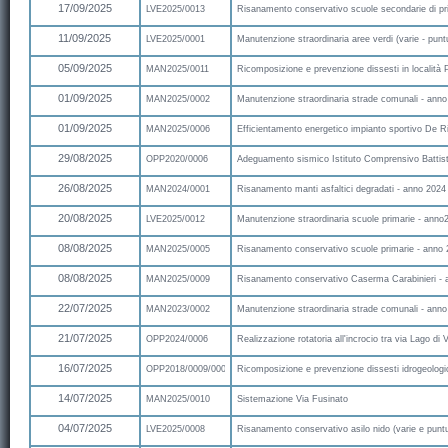
17/09/2025
LVE2025/0013
Risanamento conservativo scuole secondarie di pr
11/09/2025
LVE2025/0001
Manutenzione straordinaria aree verdi (varie - puntu
05/09/2025
MAN2025/0011
Ricomposizione e prevenzione dissesti in località
01/09/2025
MAN2025/0002
Manutenzione straordinaria strade comunali - ann
01/09/2025
MAN2025/0006
Efficientamento energetico impianto sportivo De R
29/08/2025
OPP2020/0006
Adeguamento sismico Istituto Comprensivo Battiste
26/08/2025
MAN2024/0001
Risanamento manti asfaltici degradati - anno 2024
20/08/2025
LVE2025/0012
Manutenzione straordinaria scuole primarie - anno
08/08/2025
MAN2025/0005
Risanamento conservativo scuole primarie - anno
08/08/2025
MAN2025/0009
Risanamento conservativo Caserma Carabinieri - 
22/07/2025
MAN2023/0002
Manutenzione straordinaria strade comunali - ann
21/07/2025
OPP2024/0006
Realizzazione rotatoria all'incrocio tra via Lago di 
16/07/2025
OPP2018/0009/0001
Ricomposizione e prevenzione dissesti idrogeologi
14/07/2025
MAN2025/0010
Sistemazione Via Fusinato
04/07/2025
LVE2025/0008
Risanamento conservativo asilo nido (varie e puntu