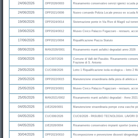
24/06/2026
OPP2026/0003
Risanamento conservativo servizi igienici scuola 
24/06/2026
OPP2021/0006
Nuovo comando Polizia Locale presso ex scuola 
19/06/2026
OPP2024/0014
Sistemazione ponte in Via Rive di Magrè sul torren
19/06/2026
OPP2024/0012
Museo Civico Palazzo Fogazzaro - restauro, accessib
17/06/2026
OPP2021/0004
Riqualificazione Piazza Statuto
08/06/2026
MAN2026/0001
Risanamento manti asfaltici degradati anno 2026
03/06/2026
CUC007/2026
Comune di Valli del Pasubio. Risanamento conservat
Frazione di S. Antonio
29/05/2026
CUC008/2026
Lotto 1 Riqualificazione isola ecologica – lotto 2 Ma
29/05/2026
OPP2022/0015
Manutenzione straordinaria della pista di atletica e d
25/05/2026
OPP2023/0001
Museo Civico Palazzo Fogazzaro - restauro, accessi
25/05/2026
MAN2021/0002
Risanamento manti asfaltici degradati - Anno 2021
04/05/2026
LVE2026/0001
Manutenzione straordinaria pompe zona vasche pi
04/05/2026
CUC006/2026
CUC6/2026 - PASUBIO TECNOLOGIA. LAVORI
04/05/2026
LVE2026/0004
Risanamento conservativo impianti sportivi (varie-
30/04/2026
OPP2023/0010
Ricomposizione e prevenzione dissesti idrogeologici