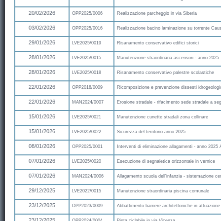
20/02/2026
OPP2025/0006
Realizzazione parcheggio in via Siberia
03/02/2026
OPP2025/0016
Realizzazione bacino laminazione su torrente Caus
29/01/2026
LVE2025/0019
Risanamento conservativo edifici storici
28/01/2026
LVE2025/0015
Manutenzione straordinaria ascensori - anno 2025
28/01/2026
LVE2025/0018
Risanamento conservativo palestre scolastiche
22/01/2026
OPP2018/0009
Ricomposizione e prevenzione dissesti idrogeologi
22/01/2026
MAN2024/0007
Erosione stradale - rifacimento sede stradale a se
15/01/2026
LVE2025/0021
Manutenzione cunette stradali zona collinare
15/01/2026
LVE2025/0022
Sicurezza del territorio anno 2025
08/01/2026
OPP2025/0001
Interventi di eliminazione allagamenti - anno 2025 
07/01/2026
LVE2025/0020
Esecuzione di segnaletica orizzontale in vernice
07/01/2026
MAN2024/0006
Allagamento scuola dell'infanzia - sistemazione ce
29/12/2025
LVE2022/0015
Manutenzione straordinaria piscina comunale
23/12/2025
OPP2023/0009
Abbattimento barriere architettoniche in attuazion
23/12/2025
OPP2024/0004
Pista ciclabile in via Vicenza