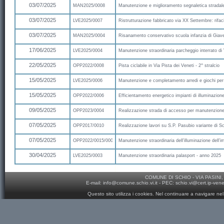
03/07/2025
MAN2025/0008
Manutenzione e miglioramento segnaletica strada
03/07/2025
LVE2025/0007
Ristrutturazione fabbricato via XX Settembre: rifac
03/07/2025
MAN2025/0004
Risanamento conservativo scuola infanzia di Giav
17/06/2025
LVE2025/0004
Manutenzione straordinaria parcheggio interrato di
22/05/2025
OPP2022/0008
Pista ciclabile in Via Pista dei Veneti - 2^ stralcio
15/05/2025
LVE2025/0006
Manutenzione e completamento arredi e giochi per 
15/05/2025
OPP2022/0006
Efficientamento energetico impianti di illuminazion
09/05/2025
OPP2023/0004
Realizzazione strada di accesso per manutenzione
07/05/2025
OPP2017/0010
Realizzazione lavori su S.P. Pasubio variante di Sch
07/05/2025
OPP2022/0015/0001
Manutenzione straordinaria dell’illuminazione dell’im
30/04/2025
LVE2025/0003
Manutenzione straordinaria palasport - anno 2025
COMUNE DI SCHIO - VIA PASINI, 
E-mail:
info@comune.schio.vi.it
- PEC:
schio.vi@cert.ip-ven
Questo sito utilizza i cookies. Nel continuare a navigare nel