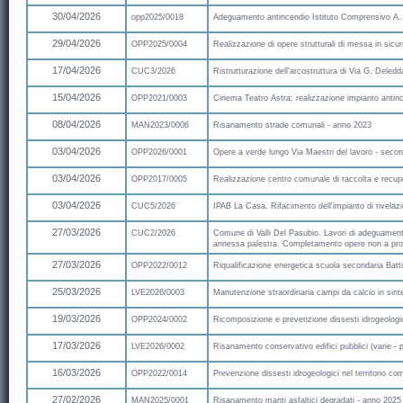
30/04/2026
opp2025/0018
Adeguamento antincendio Istituto Comprensivo A.
29/04/2026
OPP2025/0004
Realizzazione di opere strutturali di messa in sicu
17/04/2026
CUC3/2026
Ristrutturazione dell'arcostruttura di Via G. Deledd
15/04/2026
OPP2021/0003
Cinema Teatro Astra: realizzazione impianto antinc
08/04/2026
MAN2023/0006
Risanamento strade comunali - anno 2023
03/04/2026
OPP2026/0001
Opere a verde lungo Via Maestri del lavoro - second
03/04/2026
OPP2017/0005
Realizzazione centro comunale di raccolta e recupero
03/04/2026
CUC5/2026
IPAB La Casa. Rifacimento dell'impianto di rivelaz
27/03/2026
CUC2/2026
Comune di Valli Del Pasubio. Lavori di adeguamento
annessa palestra. Completamento opere non a pro
27/03/2026
OPP2022/0012
Riqualificazione energetica scuola secondaria Batti
25/03/2026
LVE2026/0003
Manutenzione straordinaria campi da calcio in sint
19/03/2026
OPP2024/0002
Ricomposizione e prevenzione dissesti idrogeologic
17/03/2026
LVE2026/0002
Risanamento conservativo edifici pubblici (varie - p
16/03/2026
OPP2022/0014
Prevenzione dissesti idrogeologici nel territorio c
27/02/2026
MAN2025/0001
Risanamento manti asfaltici degradati - anno 2025