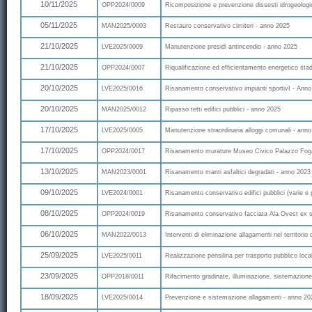
10/11/2025
OPP2024/0009
Ricomposizione e prevenzione dissesti idrogeologi
05/11/2025
MAN2025/0003
Restauro conservativo cimiteri - anno 2025
21/10/2025
LVE2025/0009
Manutenzione presidi antincendio - anno 2025
21/10/2025
OPP2024/0007
Riqualificazione ed efficientamento energetico st
20/10/2025
LVE2025/0016
Risanamento conservativo impianti sportivI - Ann
20/10/2025
MAN2025/0012
Ripasso tetti edifici pubblici - anno 2025
17/10/2025
LVE2025/0005
Manutenzione straordinaria alloggi comunali - ann
17/10/2025
OPP2024/0017
Risanamento murature Museo Civico Palazzo Fog
13/10/2025
MAN2023/0001
Risanamento manti asfaltici degradati - anno 2023
09/10/2025
LVE2024/0001
Risanamento conservativo edifici pubblici (varie e 
08/10/2025
OPP2024/0019
Risanamento conservativo facciata Ala Ovest ex s
06/10/2025
MAN2022/0013
Interventi di eliminazione allagamenti nel territori
25/09/2025
LVE2025/0011
Realizzazione pensilina per trasporto pubblico loca
23/09/2025
OPP2018/0011
Rifacimento gradinate, illuminazione, sistemazione
18/09/2025
LVE2025/0014
Prevenzione e sistemazione allagamenti - anno 20