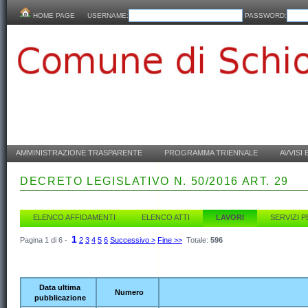
HOME PAGE
USERNAME:
PASSWORD:
AMMINISTRAZIONE TRASPARENTE
PROGRAMMA TRIENNALE
AVVISI 
DECRETO LEGISLATIVO N. 50/2016 ART. 29
ELENCO AFFIDAMENTI
ELENCO ATTI
LAVORI
SERVIZI 
1
Pagina 1 di 6 -
2
3
4
5
6
Successivo >
Fine >>
Totale:
596
Data ultima
Numero
pubblicazione