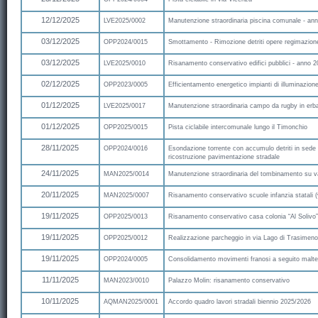
12/12/2025
LVE2025/0002
Manutenzione straordinaria piscina comunale - an
03/12/2025
OPP2024/0015
Smottamento - Rimozione detriti opere regimazione
03/12/2025
LVE2025/0010
Risanamento conservativo edifici pubblici - anno 
02/12/2025
OPP2023/0005
Efficientamento energetico impianti di illuminazion
01/12/2025
LVE2025/0017
Manutenzione straordinaria campo da rugby in erba
01/12/2025
OPP2025/0015
Pista ciclabile intercomunale lungo il Timonchio
28/11/2025
OPP2024/0016
Esondazione torrente con accumulo detriti in sede 
ricostruzione pavimentazione stradale
24/11/2025
MAN2025/0014
Manutenzione straordinaria del tombinamento su val
20/11/2025
MAN2025/0007
Risanamento conservativo scuole infanzia statali (va
19/11/2025
OPP2025/0013
Risanamento conservativo casa colonia “Al Solivo” 
19/11/2025
OPP2025/0012
Realizzazione parcheggio in via Lago di Trasimeno
19/11/2025
OPP2024/0005
Consolidamento movimenti franosi a seguito malt
11/11/2025
MAN2023/0010
Palazzo Molin: risanamento conservativo
10/11/2025
AQMAN2025/0001
Accordo quadro lavori stradali biennio 2025/2026