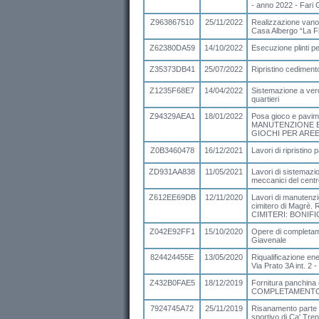
- anno 2022 - Fari 
Z963867510
25/11/2022
Realizzazione vano 
Casa Albergo “La Fi
Z62380DA59
14/10/2022
Esecuzione plinti pe
Z35373DB41
25/07/2022
Ripristino cedimento
Z1235F68E7
14/04/2022
Sistemazione a verd
quartieri
Z94329AEA1
18/01/2022
Posa gioco e pavim
MANUTENZIONE 
GIOCHI PER AREE
Z0B3460478
16/12/2021
Lavori di ripristin
ZD931AA838
11/05/2021
Lavori di sistemazio
meccanici del centro
Z612EE69DB
12/11/2020
Lavori di manutenzi
cimitero di Magr
CIMITERI: BONIF
Z042E92FF1
15/10/2020
Opere di completame
Giavenale
824424455E
13/05/2020
Riqualificazione en
Via Prato 3A int. 2 -
Z432B0FAE5
18/12/2019
Fornitura panchin
COMPLETAMENTO 
7924745A72
25/11/2019
Risanamento parte e
sportivo di Ca' Tren