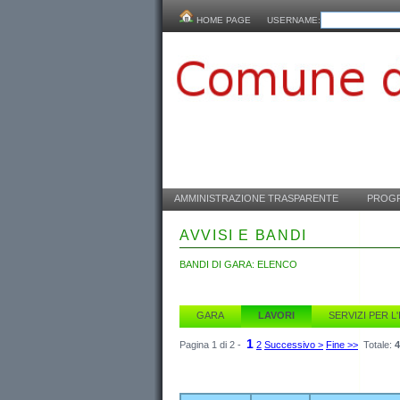
HOME PAGE
USERNAME:
AMMINISTRAZIONE TRASPARENTE
PROGR
AVVISI E BANDI
BANDI DI GARA: ELENCO
GARA
LAVORI
SERVIZI PER L
1
Pagina 1 di 2 -
2
Successivo >
Fine >>
Totale:
4