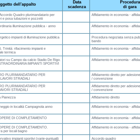
Data
Procedura
ggetto dell'appalto
scadenza
di gara
cordo Quadro plurimandatario per
Affidamento in economia - affida
i e posa tubazioni e pozzetti
dinaria illuminazione pubblica - anno
Affidamento in economia - affida
getico impianti di illuminazione pubblica
Procedura negoziata senza pubb
bando
. Trinità: rifacimento impianti e
Affidamento in economia - affida
le termica
gatori su Campo da calcio Stadio De Rigo.
Affidamento in economia - affida
TRAORDINARIA IMPIANTI SPORTIVI
O PLURIMANDATARIO PER
Affidamento diretto per adesio
 LAVORI STRADALI
/ convenzione
O PLURIMANDATARIO PER
Affidamento diretto per adesio
LAVORI STRADALI
/ convenzione
ia Pianezza
Affidamento diretto
heggio in località Campagnola anno
Affidamento in economia - affida
 OPERE DI COMPLETAMENTO
Affidamento in economia - affida
 OPERE DI COMPLETAMENTO.
Affidamento in economia - affida
ra per locali bagno
ativo impianti sportivi (varie-puntuali)
Accordo quadro