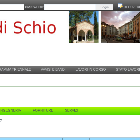
PASSWORD:
RECUPER
AMMA TRIENNALE
AVVISI E BANDI
LAVORI IN CORSO
STATO LAVORI
'INGEGNERIA
FORNITURE
SERVIZI
7