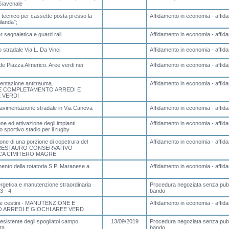
Giavenale
tecnico per cassette posta presso la
Affidamento in economia - affida
landa”;
r segnaletica e guard rail
Affidamento in economia - affida
 stradale Via L. Da Vinci
Affidamento in economia - affida
e Piazza Almerico. Aree verdi nei
Affidamento in economia - affida
entazione antitrauma.
Affidamento in economia - affida
E COMPLETAMENTO ARREDI E
 VERDI
o pavimentazione stradale in Via Canova
Affidamento in economia - affida
ne ed attivazione degli impianti
Affidamento in economia - affida
 sportivo stadio per il rugby
one di una porzione di copetrura del
Affidamento in economia - affida
è. RESTAURO CONSERVATIVO
ICA CIMITERO MAGRE
nto della rotatoria S.P. Maranese a
Affidamento in economia - affida
ergetica e manutenzione straordinaria
Procedura negoziata senza pubb
 3 - 4
bando
a e cestini - MANUTENZIONE E
Affidamento in economia - affida
ARREDI E GIOCHI AREE VERD
sistente degli spogliatoi campo
13/09/2019
Procedura negoziata senza pubb
ta
bando