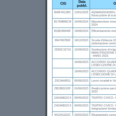
Data
CIG
O
pubbl.
B49F4512BC
13/01/2025
AQMAN2024/0001 Ac
l'esecuzione di scav
B1769B9ECB
16/09/2024
Manutenzione straor
2024
B1BD48046F
19/08/2024
Efficientamento ener
9947697B3F
18/12/2023
Scuola d’infanzia SS
sistemazione centra
ZE83C32715
15/09/2023
Sostituzione di irri
MANUTENZIONE S
- ANNO 2023.
16/06/2023
ACCORDO QUADR
L'ESECUZIONE DI
16/06/2023
ACCORDO QUADR
L'ESECUIONE DI 
Z813AA9511
05/06/2023
Lavori stradali in V
ZB23B321EF
01/06/2023
Realizzazione parc
2023
ZA03AB22C4
09/05/2023
TEATRO CIVICO:
ZA03AB22C4
09/05/2023
TEATRO CIVICO:
Integrazione fornitu
9412011D2C
20/02/2023
Risanamento conserv