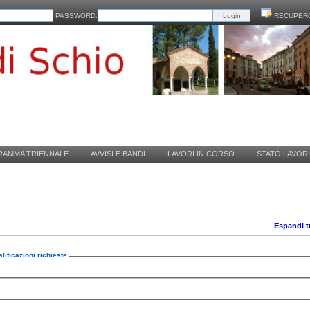
PASSWORD:
RECUPER
AMMA TRIENNALE
AVVISI E BANDI
LAVORI IN CORSO
STATO LAVORI
Espandi t
lificazioni richieste