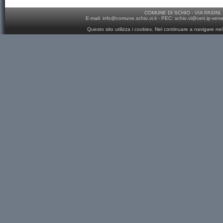
COMUNE DI SCHIO - VIA PASINI, 
E-mail:
info@comune.schio.vi.it
- PEC:
schio.vi@cert.ip-ven
Questo sito utilizza i cookies. Nel continuare a navigare nel