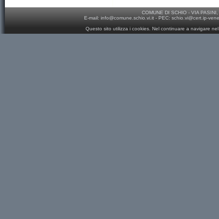
COMUNE DI SCHIO - VIA PASINI, 
E-mail:
info@comune.schio.vi.it
- PEC:
schio.vi@cert.ip-ven
Questo sito utilizza i cookies. Nel continuare a navigare nel