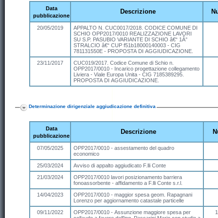
Data
Descrizione
N
pubblicazione
20/05/2019
APPALTO N. CUC0017/2018. CODICE COMUNE DI
SCHIO OPP2017/0010 REALIZZAZIONE LAVORI
SU S.P. PASUBIO VARIANTE DI SCHIO â€“ 1Â°
STRALCIO â€“ CUP f51b18000140003 - CIG
781131550E - PROPOSTA DI AGGIUDICAZIONE.
23/11/2017
CUC019/2017. Codice Comune di Schio n.
OPP2017/0010 - Incarico progettazione collegamento
Liviera - Viale Europa Unita - CIG 7185389295.
PROPOSTA DI AGGIUDICAZIONE.
Determinazione dirigenziale aggiudicazione definitiva
Data
Descrizione
N
pubblicazione
07/05/2025
OPP2017/0010 - assestamento del quadro
economico
25/03/2024
Avviso di appalto aggiudicato F.lli Conte
21/03/2024
OPP2017/0010 lavori posizionamento barriera
fonoassorbente - affidamento a F.lli Conte s.r.l.
14/04/2023
OPP2017/0010 - maggior spesa geom. Rapagnani
Lorenzo per aggiornamento catastale particelle
09/11/2022
OPP2017/0010 - Assunzione maggiore spesa per
1