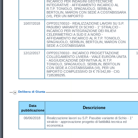
INCARICO PER INDAGINI GEOTECNICHE
INTEGRATIVE - AFFIDAMENTO INCARICO AL
R.T.P. TONIOLO, SPAGNUOLO, SERBLIN,
BERTOLIN, MARON CON SEDE A COSTABISSARA
(VI), PER UN IMPORTO
10/07/2018
OPP2017/0010 - REALIZZAZIONE LAVORI SU S.P.
PASUBIO VARIANTE DI SCHIO - 1° STRALCIO -
INCARICO PER INTEGRAZIONE DEI RILIEVI
CELERIMETRICI A SUD E A NORD -
AFFIDAMENTO INCARICO AL R.T.P. TONIOLO,
SPAGNUOLO, SERBLIN, BERTOLIN, MARON CON
SEDE A COSTABISSARA
12/12/2017
OPP2017/0010 - INCARICO PROGETTAZIONE
1
COLLEGAMENTO LIVIERA - VIALE EUROPA UNITA
- AGGIUDICAZIONE DEFINITIVA AL R.T.P.
TONIOLO, SPAGNUOLO, SERBLIN, BERTOLIN
CON SEDE A COSTABISSARA (VI), PER UN
IMPORTO COMPLESSIVO DI € 79.542,89 - CIG
7185389295.
Delibera di Giunta
Data
Descrizione
pubblicazione
06/06/2018
Realizzazione lavori su S.P. Pasubio variante di Schio - 1°
stralcio - approvazione progetto di fattibilità tecnica ed
economica