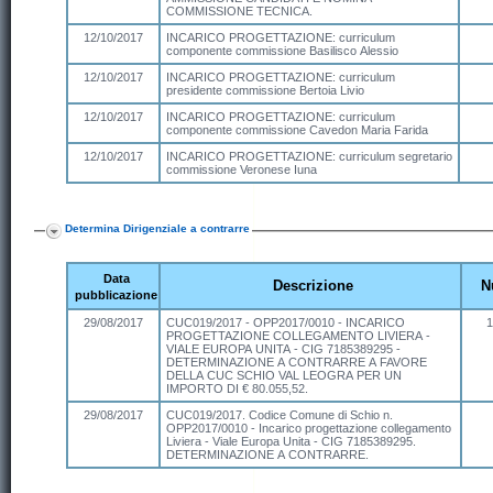
COMMISSIONE TECNICA.
12/10/2017
INCARICO PROGETTAZIONE: curriculum
componente commissione Basilisco Alessio
12/10/2017
INCARICO PROGETTAZIONE: curriculum
presidente commissione Bertoia Livio
12/10/2017
INCARICO PROGETTAZIONE: curriculum
componente commissione Cavedon Maria Farida
12/10/2017
INCARICO PROGETTAZIONE: curriculum segretario
commissione Veronese Iuna
Determina Dirigenziale a contrarre
Data
Descrizione
N
pubblicazione
29/08/2017
CUC019/2017 - OPP2017/0010 - INCARICO
1
PROGETTAZIONE COLLEGAMENTO LIVIERA -
VIALE EUROPA UNITA - CIG 7185389295 -
DETERMINAZIONE A CONTRARRE A FAVORE
DELLA CUC SCHIO VAL LEOGRA PER UN
IMPORTO DI € 80.055,52.
29/08/2017
CUC019/2017. Codice Comune di Schio n.
OPP2017/0010 - Incarico progettazione collegamento
Liviera - Viale Europa Unita - CIG 7185389295.
DETERMINAZIONE A CONTRARRE.