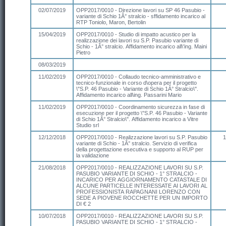
02/07/2019
OPP2017/0010 - Direzione lavori su SP 46 Pasubio -
variante di Schio 1Â° stralcio - sffidamento incarico al
RTP Toniolo, Maron, Bertolin
15/04/2019
OPP2017/0010 - Studio di impatto acustico per la
realizzazione dei lavori su S.P. Pasubio variante di
Schio - 1Â° stralcio. Affidamento incarico all\'ing. Maini
Pietro
08/03/2019
11/02/2019
OPP2017/0010 - Collaudo tecnico-amministrativo e
tecnico-funzionale in corso d\opera per il progetto
\"S.P. 46 Pasubio - Variante di Schio 1Â° Stralcio\".
Affidamento incarico all\ing. Passarini Mario
11/02/2019
OPP2017/0010 - Coordinamento sicurezza in fase di
esecuzione per il progetto \"S.P. 46 Pasubio - Variante
di Schio 1Â° Stralcio\". Affidamento incarico a Vitre
Studio srl
12/12/2018
OPP2017/0010 - Realizzazione lavori su S.P. Pasubio
1
variante di Schio - 1Â° stralcio. Servizio di verifica
della progettazione esecutiva e supporto al RUP per
la validazione
21/08/2018
OPP2017/0010 - REALIZZAZIONE LAVORI SU S.P.
PASUBIO VARIANTE DI SCHIO - 1° STRALCIO -
INCARICO PER AGGIORNAMENTO CATASTALE DI
ALCUNE PARTICELLE INTERESSATE AI LAVORI AL
PROFESSIONISTA RAPAGNANI LORENZO CON
SEDE A PIOVENE ROCCHETTE PER UN IMPORTO
DI € 2
10/07/2018
OPP2017/0010 - REALIZZAZIONE LAVORI SU S.P.
PASUBIO VARIANTE DI SCHIO - 1° STRALCIO -