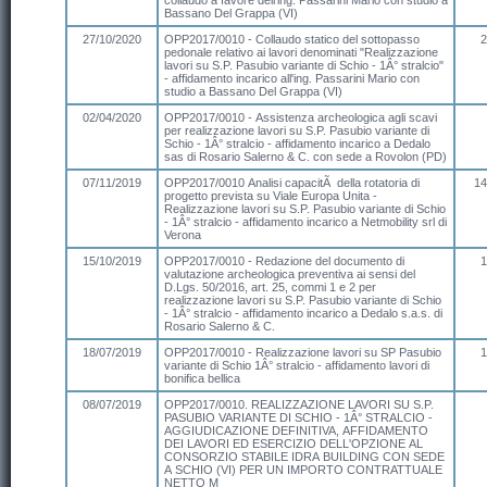
collaudo a favore dell'ing. Passarini Mario con studio a
Bassano Del Grappa (VI)
27/10/2020
OPP2017/0010 - Collaudo statico del sottopasso
2
pedonale relativo ai lavori denominati "Realizzazione
lavori su S.P. Pasubio variante di Schio - 1Â° stralcio"
- affidamento incarico all'ing. Passarini Mario con
studio a Bassano Del Grappa (VI)
02/04/2020
OPP2017/0010 - Assistenza archeologica agli scavi
per realizzazione lavori su S.P. Pasubio variante di
Schio - 1Â° stralcio - affidamento incarico a Dedalo
sas di Rosario Salerno & C. con sede a Rovolon (PD)
07/11/2019
OPP2017/0010 Analisi capacitÃ della rotatoria di
14
progetto prevista su Viale Europa Unita -
Realizzazione lavori su S.P. Pasubio variante di Schio
- 1Â° stralcio - affidamento incarico a Netmobility srl di
Verona
15/10/2019
OPP2017/0010 - Redazione del documento di
1
valutazione archeologica preventiva ai sensi del
D.Lgs. 50/2016, art. 25, commi 1 e 2 per
realizzazione lavori su S.P. Pasubio variante di Schio
- 1Â° stralcio - affidamento incarico a Dedalo s.a.s. di
Rosario Salerno & C.
18/07/2019
OPP2017/0010 - Realizzazione lavori su SP Pasubio
1
variante di Schio 1Â° stralcio - affidamento lavori di
bonifica bellica
08/07/2019
OPP2017/0010. REALIZZAZIONE LAVORI SU S.P.
PASUBIO VARIANTE DI SCHIO - 1Â° STRALCIO -
AGGIUDICAZIONE DEFINITIVA, AFFIDAMENTO
DEI LAVORI ED ESERCIZIO DELL'OPZIONE AL
CONSORZIO STABILE IDRA BUILDING CON SEDE
A SCHIO (VI) PER UN IMPORTO CONTRATTUALE
NETTO M