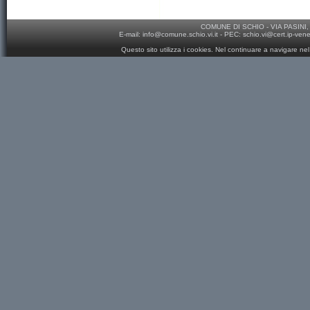
COMUNE DI SCHIO - VIA PASINI, 
E-mail:
info@comune.schio.vi.it
- PEC:
schio.vi@cert.ip-ven
Questo sito utilizza i cookies. Nel continuare a navigare nel