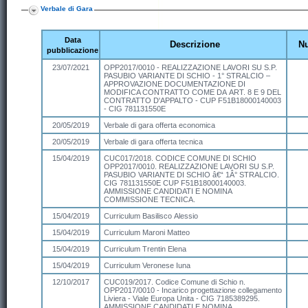
Verbale di Gara
Data
Descrizione
N
pubblicazione
23/07/2021
OPP2017/0010 - REALIZZAZIONE LAVORI SU S.P.
PASUBIO VARIANTE DI SCHIO - 1° STRALCIO –
APPROVAZIONE DOCUMENTAZIONE DI
MODIFICA CONTRATTO COME DA ART. 8 E 9 DEL
CONTRATTO D'APPALTO - CUP F51B18000140003
- CIG 781131550E
20/05/2019
Verbale di gara offerta economica
20/05/2019
Verbale di gara offerta tecnica
15/04/2019
CUC017/2018. CODICE COMUNE DI SCHIO
OPP2017/0010. REALIZZAZIONE LAVORI SU S.P.
PASUBIO VARIANTE DI SCHIO â€“ 1Â° STRALCIO.
CIG 781131550E CUP F51B18000140003.
AMMISSIONE CANDIDATI E NOMINA
COMMISSIONE TECNICA.
15/04/2019
Curriculum Basilisco Alessio
15/04/2019
Curriculum Maroni Matteo
15/04/2019
Curriculum Trentin Elena
15/04/2019
Curriculum Veronese Iuna
12/10/2017
CUC019/2017. Codice Comune di Schio n.
OPP2017/0010 - Incarico progettazione collegamento
Liviera - Viale Europa Unita - CIG 7185389295.
AMMISSIONE CANDIDATI E NOMINA